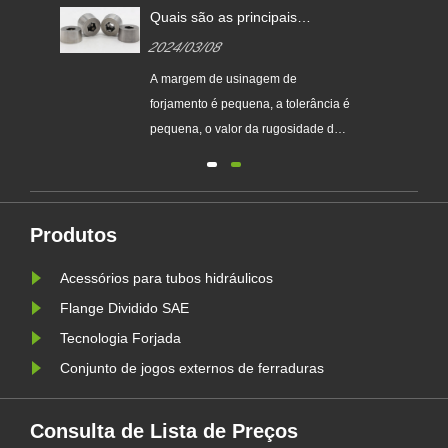
Quais são as principais
vantagens do forjamento em
2024/03/08
matriz de precisão em relação
ao forjamento em matriz
tipo
A margem de usinagem de
comum?
do
forjamento é pequena, a tolerância é
pequena, o valor da rugosidade da
es
superfície é pequeno. Pode
ão
substituir parcial ou totalmente a
usinagem de peças, economizando
atão
materiais...
Produtos
alta
Acessórios para tubos hidráulicos
Flange Dividido SAE
Tecnologia Forjada
Conjunto de jogos externos de ferraduras
Consulta de Lista de Preços