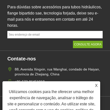
Para dúvidas sobre acessórios para tubos hidráulicos,
flange bipartido sae, tecnologia forjada, deixe seu e-
mail para nós e entraremos em contato em até 24
horas.
Contate-nos
88, Avenida Xingxin, rua Wanghai, condado de Haiyan,
província de Zhejiang, China
+86-573-86451918
X
mangerzw@haxsen.com
Utilizamos cookies para lhe oferecer uma melhor
experiência de navegação, analisar o tráfego do
site e personalizar o conteúdo. Ao utilizar este site,
Links
Sitemap
RSS
XML
política de Privacidade