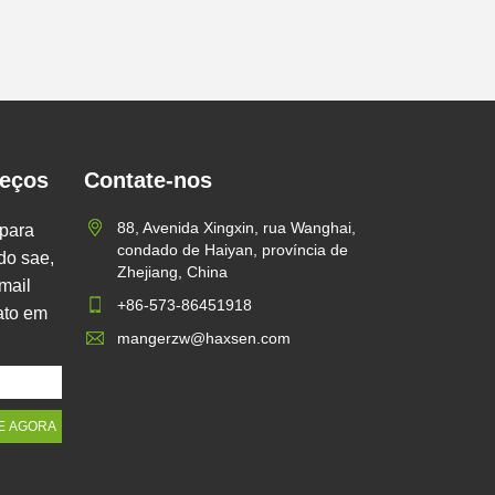
reços
Contate-nos
88, Avenida Xingxin, rua Wanghai,
 para
condado de Haiyan, província de
ido sae,
Zhejiang, China
mail
+86-573-86451918
ato em
mangerzw@haxsen.com